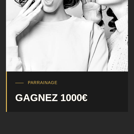
NOS PROGRAMMES
NOS PROGRAMMES
NOS PROGRAMMES